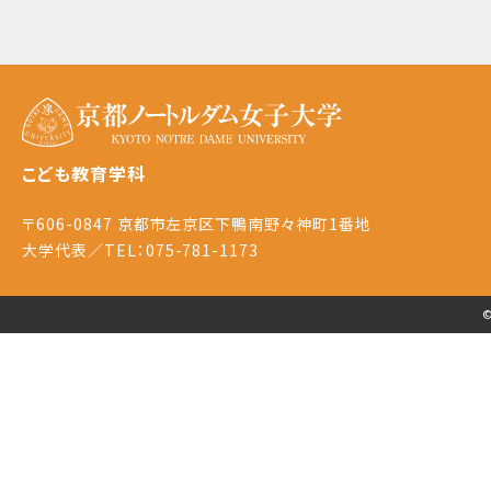
こども教育学科
〒606-0847 京都市左京区下鴨南野々神町1番地
大学代表／TEL：075-781-1173
©