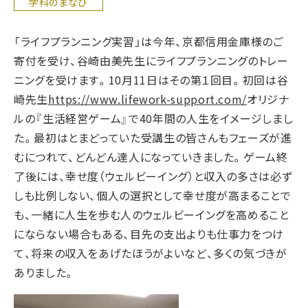
学科のまなび
「ライフプランニング実習」は今年、京都信用金庫様のご
寄付を受け、谷崎由美先生にライフプランニングのトレー
ニングを受けます。10月11日はその第１回目。初回は谷
崎先生
https://www.lifework-support.com/
オリジナ
ルの『生活経営ゲーム』で40年間の人生をイメージしまし
た。最初はとまどっていた受講生の皆さんもフェーズが進
むにつれて、どんどん達人になっていきました。ゲーム終
了後には、幸せ度（ウェルビーイング）と収入の多さは必ず
しも比例しない、個人の選択として幸せ度が高まることで
も、一緒に人生を歩む人のウェルビーイングを高めること
にならない場合もある、目先の支出よりも仕事力をつけ
て、将来の収入をあげたほうがよいなど、多くの気づきが
ありました。