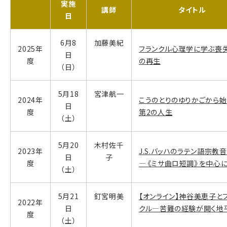
実施
講師
タイトル
日
6月8
加藤美紀
2025年
フランクル心理学に学ぶ喪
日
度
の再生
（日）
5月18
宮津航一
2024年
こうのとりのゆりかごから始
日
度
第2の人生
（土）
5月20
木村佐千
2023年
J.S.バッハのラテン語宗教
日
子
度
―《ミサ曲ロ短調》を中心
（土）
5月21
釘宮明美
【オンライン】神谷美恵子と
2022年
日
クル―苦難の経験が開く地
度
（土）