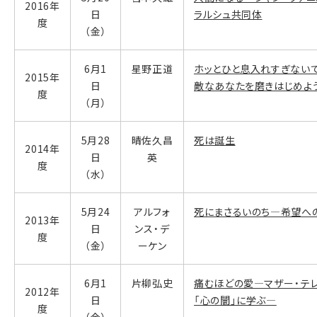
2016年
日
ラルシュ共同体
度
（金）
6月1
星野正道
ホッとひと息入れすぎない
2015年
日
敵なあなたを磨きはじめよ
度
（月）
5月28
晴佐久昌
死は誕生
2014年
日
英
度
（水）
5月24
アルフォ
死にまさるいのち―希望へ
2013年
日
ンス・デ
度
（金）
ーケン
6月1
片柳弘史
痛むほどの愛―マザー・テ
2012年
日
「心の闇」に学ぶ―
度