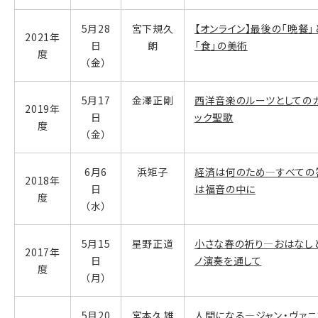
5月28
宮下規久
【オンライン】最後の「晩餐」
2021年
日
朗
「食」の美術
度
（金）
5月17
金澤正剛
西洋音楽のルーツとしての
2019年
日
ック聖歌
度
（金）
6月6
浜矩子
経済は何のため―すべての
2018年
日
は福音の中に
度
（水）
5月15
星野正道
小さな春の祈り―おはなし
2017年
日
ノ演奏を通して
度
（月）
5月20
宮本久雄
人間になる―ジャン・ヴァニ