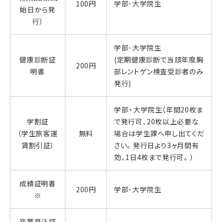
100円
学部･大学院生
始日から発
行）
学部･大学院生
健康診断証
(定期健康診断で当該年度胸
200円
明書
部レントゲン検査受診者のみ
発行)
学部・大学院生（年間20枚ま
学割証
で発行可、20枚以上必要な
（学生旅客運
無料
場合は学生課へ申し出てくだ
賃割引証）
さい。発行日より3ヶ月間有
効、1日4枚まで発行可。）
成績証明書
200円
学部･大学院生
※
卒業見込証