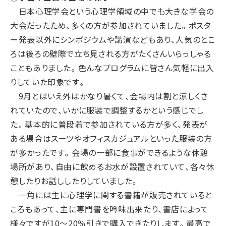
日本心理学会という心理学領域の中でも大きな学会の
大会だったため、多くの方が参加されていました。ポスタ
ー発表以外にシンポジウムや講演などもあり、人気のとこ
ろは後ろの壁際で立ち見される方がたくさんいらっしゃる
こともありました。色んなプログラムに皆さん気軽に出入
りしていた印象です。
9月とはいえ外はかなり暑くて、会場内は割と涼しくさ
れていたので、いかに服装で調整するかという感じでし
た。基本的に普段着で参加されている方が多く、発表が
ある場合はスーツやオフィスカジュアルといった服装の方
が多かったです。会場の一部に食事ができるような休憩
場所があり、自由に飲めるお水が設置されていて、各々休
憩したりお話ししたりしていました。
一角には主に心理学に関する書籍が販売されていると
ころもあって、主に専門書を吟味出来たり、書店によって
様々ですが10～20％引きで購入できたりします。最高で