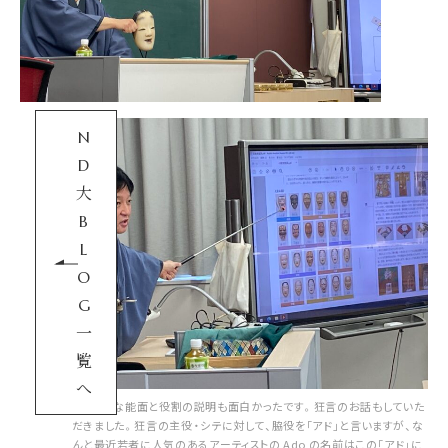
N
D
大
B
L
O
G
一
覧
へ
さまざまな能面と役割の説明も面白かったです。狂言のお話もしていた
だきました。狂言の主役・シテに対して、脇役を「アド」と言いますが、な
んと最近若者に人気のあるアーティストの Ado の名前はこの「アド」に