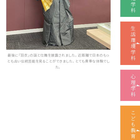
学
科
生
活
環
境
学
最後に「羽衣」の謡と仕舞を披露されました。近距離で日本のもっ
科
とも古い伝統芸能を見ることができました。とても貴重な体験でし
た。
心
理
学
科
こ
ど
も
教
育