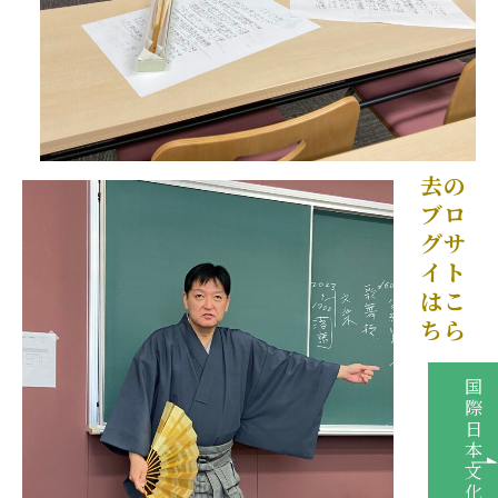
去の
ブロ
グサ
イト
はこ
ちら
国
際
日
本
文
化