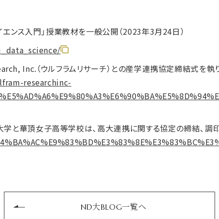
エンス入門」授業教材を一般公開（2023年3月24日）
i_data_science/
Research, Inc.（ウルフラムリサーチ）との産学連携協定締結式を
fram-researchinc-
3%E5%AD%A6%E9%80%A3%E6%90%BA%E5%8D%94%E
女子大学と華頂女子高等学校は、高大連携に関する協定の締結、調
/news/%E4%BA%AC%E9%83%BD%E3%83%8E%E3%83%
ND大BLOG一覧へ