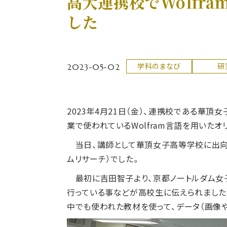
高大連携校でWolfr
した
2023-05-02
学科のまなび
研
2023年4月21日（金）、連携校である華頂
業で使われているWolfram言語を用いた
当日、講師として華頂女子高等学校に出向い
ムリサーチ）でした。
最初に吉田智子より、京都ノートルダム女子
行っている事などが高校生に伝えられました
中でも使われた教材を使って、データ（画像や