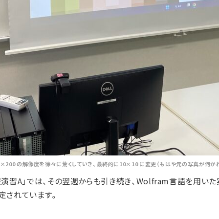
00×200 の解像度を徐々に荒くしていき、最終的に10×10 に変更（もはや元の写真が何か
習A」では、その翌週からも引き続き、Wolfram言語を用い
定されています。