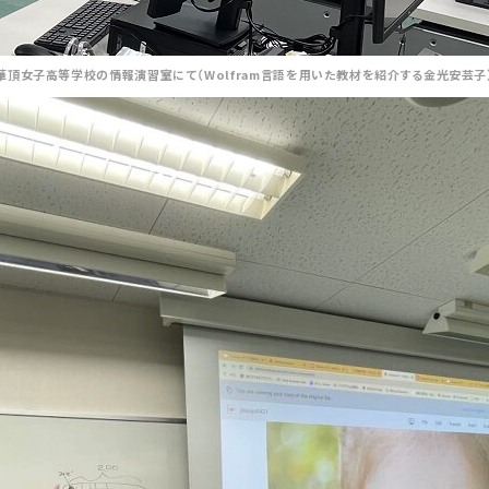
華頂女子高等学校の情報演習室にて（Wolfram言語を用いた教材を紹介する金光安芸子