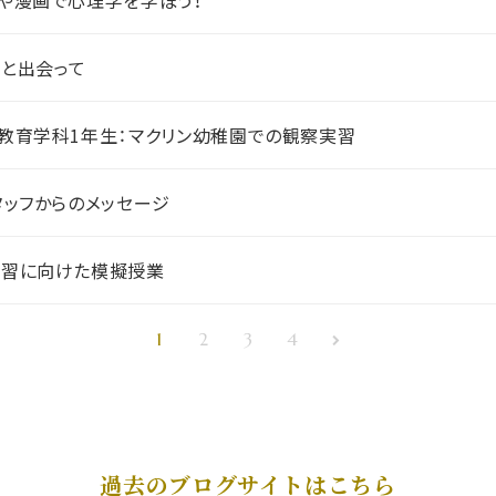
や漫画で心理学を学ぼう！
と出会って
教育学科1年生：マクリン幼稚園での観察実習
タッフからのメッセージ
実習に向けた模擬授業
1
2
3
4
過去のブログサイトはこちら