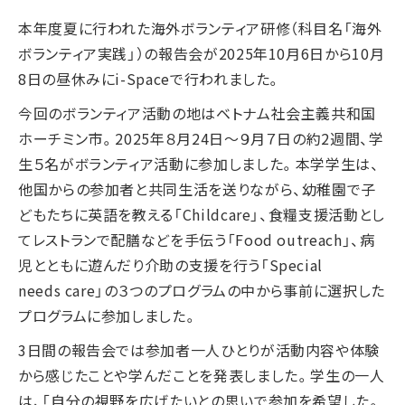
本年度夏に行われた海外ボランティア研修（科目名「海外
ボランティア実践」）の報告会が2025年10月6日から10月
8日の昼休みにi-Spaceで行われました。
今回のボランティア活動の地はベトナム社会主義共和国
ホーチミン市。2025年８月24日～９月７日の約2週間、学
生５名がボランティア活動に参加しました。本学学生は、
他国からの参加者と共同生活を送りながら、幼稚園で子
どもたちに英語を教える「Childcare」、食糧支援活動とし
てレストランで配膳などを手伝う「Food outreach」、病
児とともに遊んだり介助の支援を行う「Special
needs care」の３つのプログラムの中から事前に選択した
プログラムに参加しました。
3日間の報告会では参加者一人ひとりが活動内容や体験
から感じたことや学んだことを発表しました。学生の一人
は、「自分の視野を広げたいとの思いで参加を希望した。