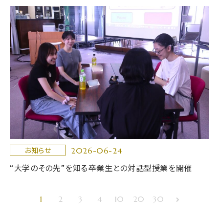
2026-06-24
お知らせ
“大学のその先”を知る――卒業生との対話型授業を開催
1
2
3
4
10
20
30